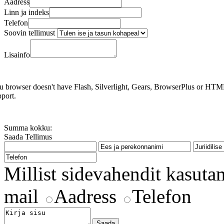
Aadress
Linn ja indeks
Telefon
Soovin tellimust
Lisainfo
u browser doesn't have Flash, Silverlight, Gears, BrowserPlus or HT
pport.
Summa kokku:
Saada Tellimus
Millist sidevahendit kasuta
mail
Aadress
Telefon