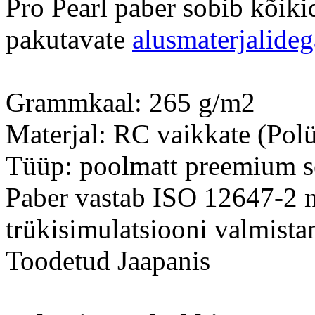
Pro Pearl paber sobib kõiki
pakutavate
alusmaterjalideg
Grammkaal: 265 g/m2
Materjal: RC vaikkate (Polü
Tüüp: poolmatt preemium se
Paber vastab ISO 12647-2 n
trükisimulatsiooni valmista
Toodetud Jaapanis