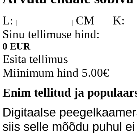
L:
CM
K:
Sinu tellimuse hind:
0 EUR
Esita tellimus
Miinimum hind 5.00€
Enim tellitud ja populaa
Digitaalse peegelkaamera 
siis selle mõõdu puhul ei l