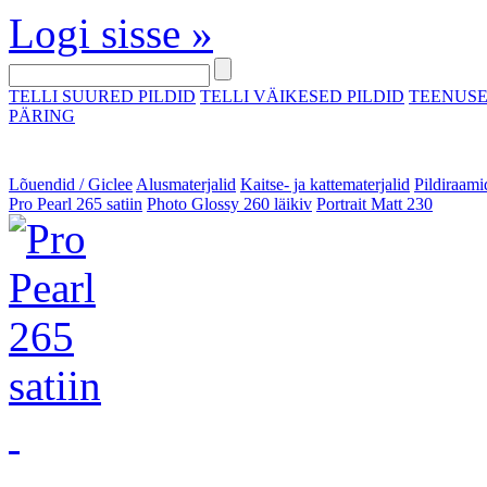
Logi sisse »
TELLI SUURED PILDID
TELLI VÄIKESED PILDID
TEENUS
PÄRING
Lõuendid / Giclee
Alusmaterjalid
Kaitse- ja kattematerjalid
Pildiraami
Pro Pearl 265 satiin
Photo Glossy 260 läikiv
Portrait Matt 230