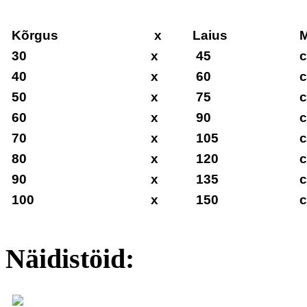
Kõrgus
x
Laius
M
30
x
45
40
x
60
50
x
75
60
x
90
70
x
105
80
x
120
90
x
135
100
x
150
Näidistöid: