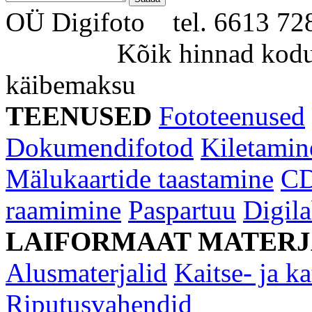
OÜ Digifoto tel. 6613 
Kõik hinnad kodulehe
käibemaksu
TEENUSED
Fototeenused
Dokumendifotod
Kiletamin
Mälukaartide taastamine
CD
raamimine
Paspartuu
Digil
LAIFORMAAT MATERJ
Alusmaterjalid
Kaitse- ja ka
Riputusvahendid