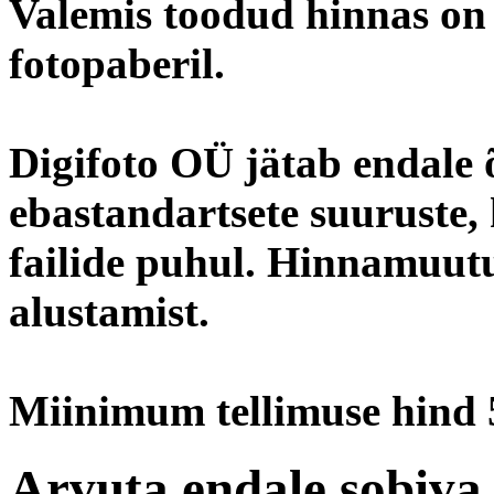
Valemis toodud hinnas on
fotopaberil.
Digifoto OÜ jätab endale
ebastandartsete suuruste, 
failide puhul. Hinnamuutu
alustamist.
Miinimum tellimuse hind 
Arvuta endale sobiva