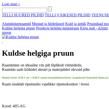
Logi sisse »
TELLI SUURED PILDID
TELLI VÄIKESED PILDID
TEENUS
Alumiiniumraamid
Mustad ja hõdedased
Kuld ja antiik
Pruunikad too
Kuldse helgiga pruun
Pronksja helgiga tumepruun
Kirss puit - 42mm
spoon
Kuldse helgiga pruun
Raamimine on ideaalne viis pilt lõplikult viimistleda.
Raamida saab kõikidel alustel ja materjalidel olevaid pilte.
Raami hind: 8.00 € jm + 6.50 € raami komplekteerimine. (vajadusel lisandub klaas ja
Raam sisaldab riputuseks vajalikke riputuskonkse / trossi.
Kood: 405-AG