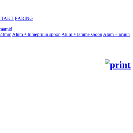
NTAKT
PÄRING
raamid
- 23mm
Alum + tumepruun spoon
Alum + tamme spoon
Alum + pruun