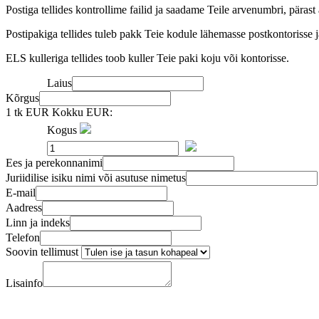
Postiga tellides kontrollime failid ja saadame Teile arvenumbri, pärast
Postipakiga tellides tuleb pakk Teie kodule lähemasse postkontorisse ja
ELS kulleriga tellides toob kuller Teie paki koju või kontorisse.
Laius
Kõrgus
1 tk EUR
Kokku EUR:
Kogus
Ees ja perekonnanimi
Juriidilise isiku nimi või asutuse nimetus
E-mail
Aadress
Linn ja indeks
Telefon
Soovin tellimust
Lisainfo