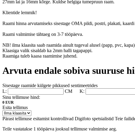
27mm lai ja 16mm kõrge. Kuldse helgiga tumepruun raam.
Klientide lemmik!
Raami hinna arvutamiseks sisestage OMA pildi, postri, plakati, kaardi 
Raami valmimise tähtaeg on 3-7 tööpäeva.
NB! ilma klaasita saab raamida ainult tugeval alusel (papp, pvc, kapa) 
Klaasiga valik sisaldab ka 2mm halli tagapappi.
Raamiga tuleb kaasa raamimise juhend.
Arvuta endale sobiva suuruse h
Sisestage raamide külgete pikkused sentimeetrides
L:
CM
K:
Sinu tellimuse hind:
0 EUR
Esita tellimus
Pärast tellimuse esitamist kontrollivad Digifoto spetsialistid Teie failid
Teile vastatakse 1 tööpäeva jooksul tellimuse valmimise aeg.