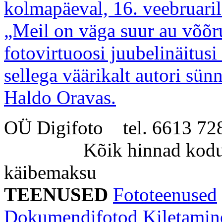
kolmapäeval, 16. veebruari
„Meil on väga suur au võõru
fotovirtuoosi juubelinäitusi
sellega väärikalt autori sün
Haldo Oravas.
OÜ Digifoto tel. 6613 
Kõik hinnad kodulehe
käibemaksu
TEENUSED
Fototeenused
Dokumendifotod
Kiletamin