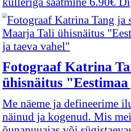
kulleriga saatmine 6.90€ Di
Fotograaf Katrina Tan
ühisnäitus "Eestimaa 
Me näeme ja defineerime ilu
näinud ja kogenud. Mis mei
õunapuuaias või sügistaevas