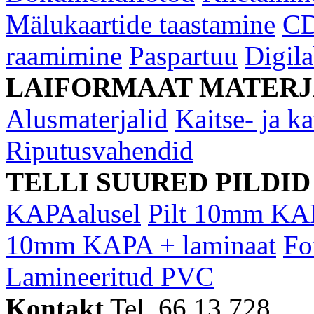
Mälukaartide taastamine
CD
raamimine
Paspartuu
Digil
LAIFORMAAT MATERJ
Alusmaterjalid
Kaitse- ja ka
Riputusvahendid
TELLI SUURED PILDID
KAPAalusel
Pilt 10mm KA
10mm KAPA + laminaat
Fo
Lamineeritud PVC
Kontakt
Tel. 66 13 728