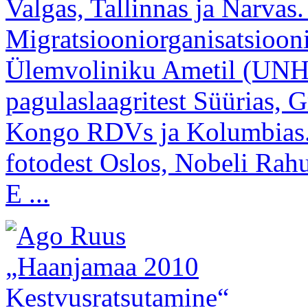
Valgas, Tallinnas ja Narvas
Migratsiooniorganisatsioo
Ülemvoliniku Ametil (UNHC
pagulaslaagritest Süürias, G
Kongo RDVs ja Kolumbias. E
fotodest Oslos, Nobeli Rahu
E ...