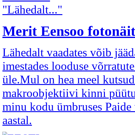
Merit Eensoo fotonäit
Lähedalt vaadates võib jää
imestades looduse võrratut
üle.Mul on hea meel kutsud
makroobjektiivi kinni püütu
minu kodu ümbruses Paide v
aastal.