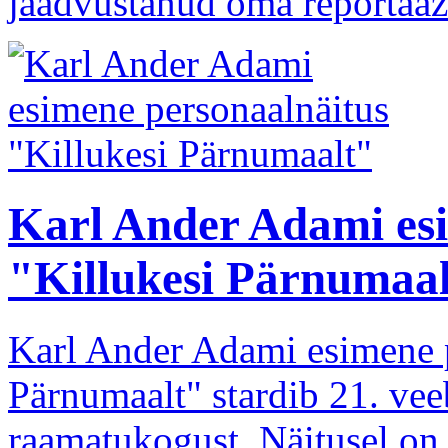
jäädvustanud oma reportaažid
Karl Ander Adami esi
"Killukesi Pärnumaa
Karl Ander Adami esimene p
Pärnumaalt" stardib 21. vee
raamatukogust. Näitusel on