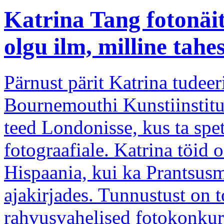
Katrina Tang fotonäi
olgu ilm, milline tahe
Pärnust pärit Katrina tudeer
Bournemouthi Kunstiinstitu
teed Londonisse, kus ta spet
fotograafiale. Katrina töid 
Hispaania, kui ka Prantsusm
ajakirjades. Tunnustust on 
rahvusvahelised fotokonkur