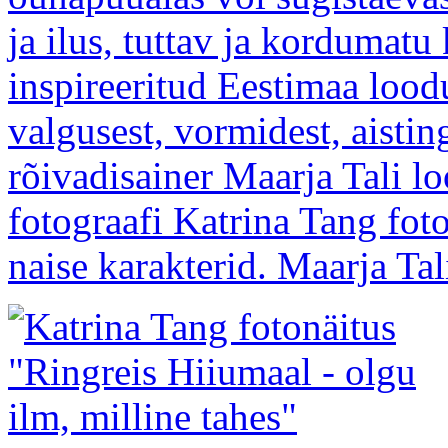
ja ilus, tuttav ja kordumatu
inspireeritud Eestimaa loodu
valgusest, vormidest, aistin
rõivadisainer Maarja Tali l
fotograafi Katrina Tang fotod
naise karakterid. Maarja Tali