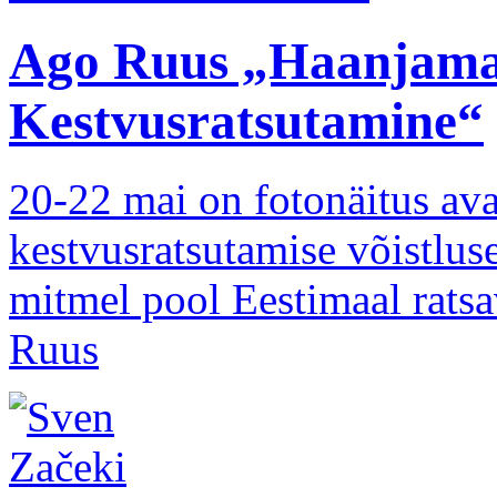
Ago Ruus „Haanjama
Kestvusratsutamine“
20-22 mai on fotonäitus av
kestvusratsutamise võistlus
mitmel pool Eestimaal ratsa
Ruus