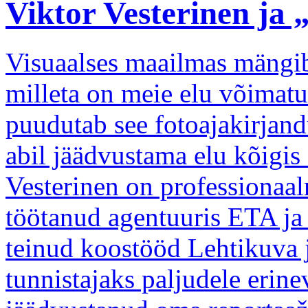
Viktor Vesterinen j
Visuaalses maailmas mängib o
milleta on meie elu võimatu
puudutab see fotoajakirjand
abil jäädvustama elu kõigis 
Vesterinen on professionaaln
töötanud agentuuris ETA ja 
teinud koostööd Lehtikuva j
tunnistajaks paljudele erin