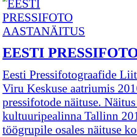
EESTI PRESSIFOT
Eesti Pressifotograafide Li
Viru Keskuse aatriumis 2010
pressifotode näituse. Näitu
kultuuripealinna Tallinn 2
töögrupile osales näituse k